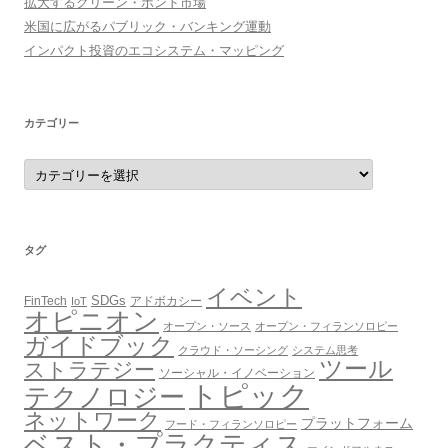
拡大するグリーン・ボンド市場
米国に広がるパブリック・バンキング運動
インパクト投資のエコシステム・マッピング
カテゴリー
カ
テ
ゴ
リ
ー
タグ
イベント
SDGs
FinTech
アドボカシー
IoT
オピニオン
オープン・ソース
オープン・フィランソロピー
ガイドブック
クラウド・ソーシング
システム思考
ツール
ストラテジー
ソーシャル・イノベーション
トピック
テクノロジー
ネットワーク
プラットフォーム
フード・フィランソロピー
ベスト・プラクティス