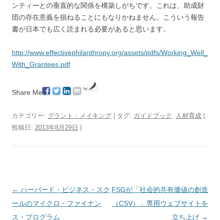
ンティーとの垂直的な関係を構築しがちです。これは、助成財
団の存在意義を損ねることにもなりかねません。こういう報告
書が日本でも広く読まれる必要があると思います。
http://www.effectivephilanthropy.org/assets/pdfs/Working_Well_
With_Grantees.pdf
by
Share Me
カテゴリー:
グラント・メイキング
| タグ:
ガイドブック
,
人材育成
|
投稿日:
2013年8月29日
|
投
←
ハーバード・ビジネス・スク
FSGが「社会的共有価値の創造
稿
ールのマイクロ・ファイナン
（CSV）」専用ウェブサイトを
ナ
ス・プログラム
立ち上げ
→