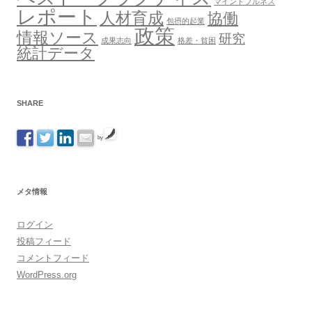
マインドフルネス
レポート
人材育成
協働
包摂的起業
政策
情報ソース
研究
成果志向
格差・貧困
統計データ
SHARE
by
メタ情報
ログイン
投稿フィード
コメントフィード
WordPress.org