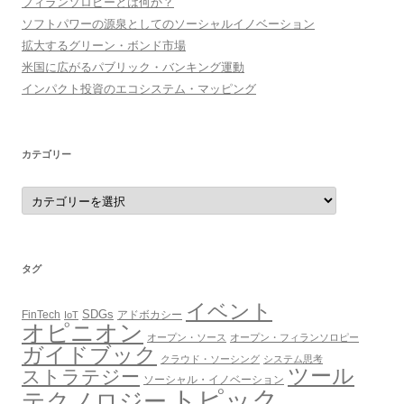
フィランソロピーとは何か？
ソフトパワーの源泉としてのソーシャルイノベーション
拡大するグリーン・ボンド市場
米国に広がるパブリック・バンキング運動
インパクト投資のエコシステム・マッピング
カテゴリー
カ
テ
ゴ
リ
ー
タグ
イベント
SDGs
FinTech
アドボカシー
IoT
オピニオン
オープン・ソース
オープン・フィランソロピー
ガイドブック
クラウド・ソーシング
システム思考
ツール
ストラテジー
ソーシャル・イノベーション
トピック
テクノロジー