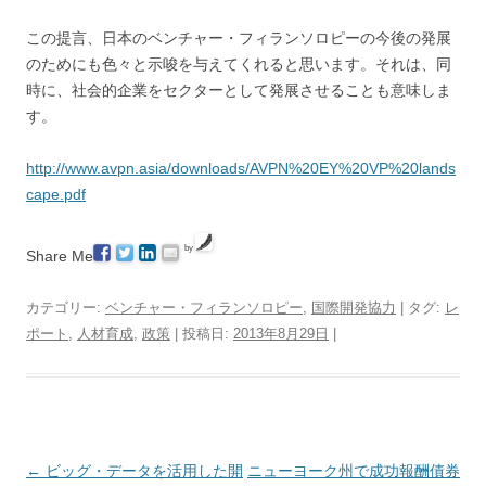
この提言、日本のベンチャー・フィランソロピーの今後の発展
のためにも色々と示唆を与えてくれると思います。それは、同
時に、社会的企業をセクターとして発展させることも意味しま
す。
http://www.avpn.asia/downloads/AVPN%20EY%20VP%20lands
cape.pdf
by
Share Me
カテゴリー:
ベンチャー・フィランソロピー
,
国際開発協力
| タグ:
レ
ポート
,
人材育成
,
政策
| 投稿日:
2013年8月29日
|
投
←
ビッグ・データを活用した開
ニューヨーク州で成功報酬債券