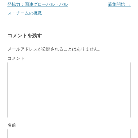
稿
発協力：国連グローバル・パル
募集開始
→
ナ
ス・チームの挑戦
ビ
ゲ
コメントを残す
ー
シ
メールアドレスが公開されることはありません。
ョ
コメント
ン
名前