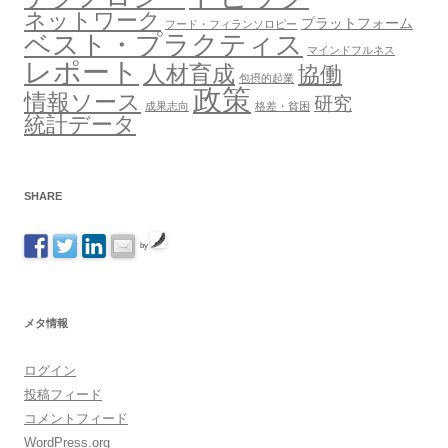
ネットワーク
プラットフォーム
フード・フィランソロピー
ベスト・プラクティス
マインドフルネス
レポート
人材育成
協働
包摂的起業
政策
情報ソース
研究
成果志向
格差・貧困
統計データ
SHARE
by
メタ情報
ログイン
投稿フィード
コメントフィード
WordPress.org