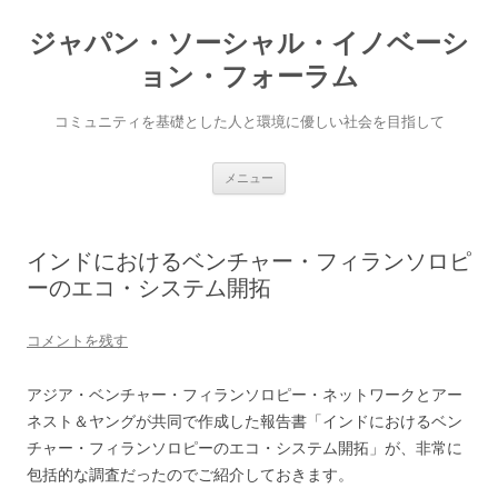
ジャパン・ソーシャル・イノベーシ
ョン・フォーラム
コミュニティを基礎とした人と環境に優しい社会を目指して
コ
メニュー
ン
テ
ン
ツ
へ
インドにおけるベンチャー・フィランソロピ
ス
キ
ーのエコ・システム開拓
ッ
プ
コメントを残す
アジア・ベンチャー・フィランソロピー・ネットワークとアー
ネスト＆ヤングが共同で作成した報告書「インドにおけるベン
チャー・フィランソロピーのエコ・システム開拓」が、非常に
包括的な調査だったのでご紹介しておきます。