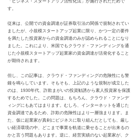
「ビジネス・スタートアップ活性化法」が施行されたためで
す。
従来は、公開での資金調達が証券取引法の関係で規制されてい
ましたが、小規模スタートアップ起業に限り、かつ一定の要件
を満たした投資家からの資金調達のみが認められることになり
ました。これにより、米国でもクラウド・ファンディングを通
じた小規模スタートアップ起業家の資金調達が活発化すること
が期待されます。
但し、この記事は、クラウド・ファンディングの危険性にも警
鐘を鳴らしています。そもそも、上記のような規制が成立した
のは、1930年代、詐欺まがいの投資勧誘から素人投資家を保護
するためでした。この問題は、もちろん、クラウド・ファンデ
ィングにもあてはまります。むしろ、インターネットを通じた
資金調達であるため、詐欺の危険性はより一層強まります。ま
た、仮に起業家が真剣にビジネスに取り組んだとしても、厳し
い経済環境の中、どこまで事業を軌道に乗せることが出来るの
かと言う問題もあります。逆に、経営実績のない起業家が、ク