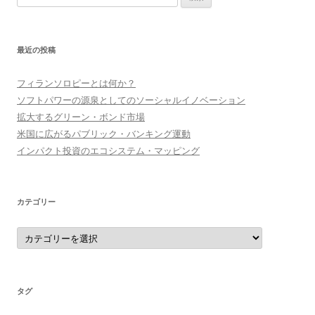
索
:
最近の投稿
フィランソロピーとは何か？
ソフトパワーの源泉としてのソーシャルイノベーション
拡大するグリーン・ボンド市場
米国に広がるパブリック・バンキング運動
インパクト投資のエコシステム・マッピング
カテゴリー
カ
テ
ゴ
リ
ー
タグ