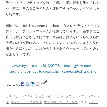
ラウド・ファンディングを通じて仮に大量の資金を集めてしま
った時に、その資金をきちんと運用できるのかという問題もあ
り得ます。
米国では、既にKickstarterやIndiegogoなどのクラウド・ファン
ディング・プラットフォームが活動していますが、基本的にこ
れらは投資ではなく寄附です。今後は、投資という形でさらに
大量の資金が流れ込むことになります。それがどのような副作
用を生み出すのか、これからも注意深くウォッチしていく必要
がありそうです。
http://www.nytimes.com/2013/09/23/technology/law-opens-
financing-of-start-ups-to-crowds.html?pagewanted=all&_r=0
by
Share Me
カテゴリー:
イノベーション・インパクト
,
クラウド・ファンディン
グ
,
ファンド・レイジング
,
マイクロ・ファイナンス
| タグ:
トピッ