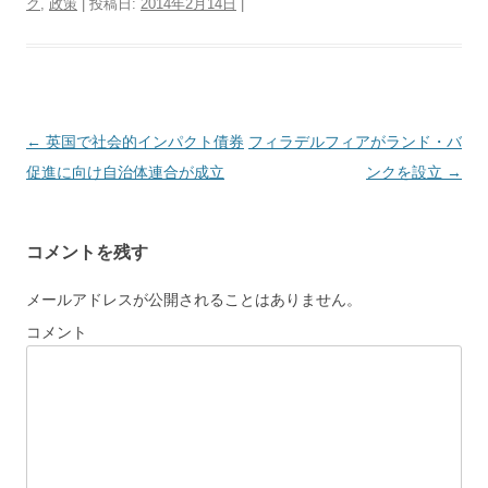
ク
,
政策
| 投稿日:
2014年2月14日
|
投
←
英国で社会的インパクト債券
フィラデルフィアがランド・バ
稿
促進に向け自治体連合が成立
ンクを設立
→
ナ
ビ
コメントを残す
ゲ
ー
メールアドレスが公開されることはありません。
シ
コメント
ョ
ン