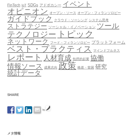
イベント
SDGs
FinTech
アドボカシー
IoT
オピニオン
オープン・ソース
オープン・フィランソロピー
ガイドブック
クラウド・ソーシング
システム思考
ツール
ストラテジー
ソーシャル・イノベーション
トピック
テクノロジー
ネットワーク
プラットフォーム
フード・フィランソロピー
ベスト・プラクティス
マインドフルネス
レポート
人材育成
協働
包摂的起業
政策
情報ソース
研究
成果志向
格差・貧困
統計データ
SHARE
by
メタ情報