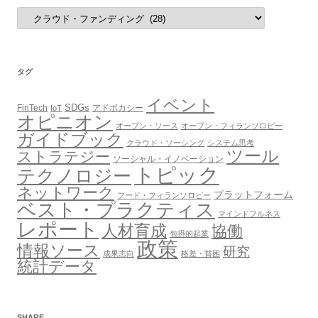
カ
テ
ゴ
リ
ー
タグ
イベント
SDGs
FinTech
アドボカシー
IoT
オピニオン
オープン・ソース
オープン・フィランソロピー
ガイドブック
クラウド・ソーシング
システム思考
ツール
ストラテジー
ソーシャル・イノベーション
トピック
テクノロジー
ネットワーク
プラットフォーム
フード・フィランソロピー
ベスト・プラクティス
マインドフルネス
レポート
人材育成
協働
包摂的起業
政策
情報ソース
研究
成果志向
格差・貧困
統計データ
SHARE