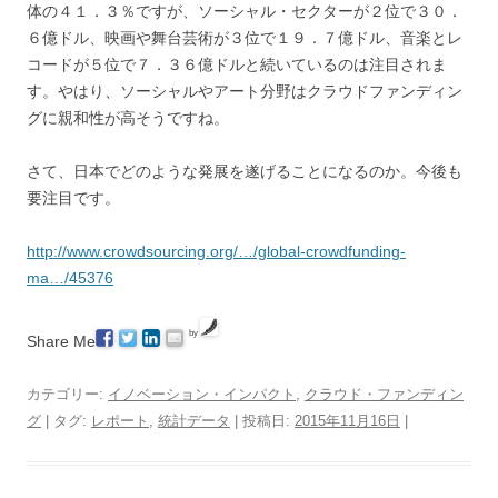
体の４１．３％ですが、ソーシャル・セクターが２位で３０．
６億ドル、映画や舞台芸術が３位で１９．７億ドル、音楽とレ
コードが５位で７．３６億ドルと続いているのは注目されま
す。やはり、ソーシャルやアート分野はクラウドファンディン
グに親和性が高そうですね。
さて、日本でどのような発展を遂げることになるのか。今後も
要注目です。
http://www.crowdsourcing.org/…/global-crowdfunding-
ma…/45376
by
Share Me
カテゴリー:
イノベーション・インパクト
,
クラウド・ファンディン
グ
| タグ:
レポート
,
統計データ
| 投稿日:
2015年11月16日
|