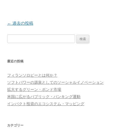
投
←
過去の投稿
稿
検
ナ
索
ビ
:
ゲ
最近の投稿
ー
シ
フィランソロピーとは何か？
ョ
ソフトパワーの源泉としてのソーシャルイノベーション
ン
拡大するグリーン・ボンド市場
米国に広がるパブリック・バンキング運動
インパクト投資のエコシステム・マッピング
カテゴリー