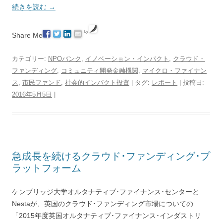
続きを読む
→
by
Share Me
カテゴリー:
NPOバンク
,
イノベーション・インパクト
,
クラウド・
ファンディング
,
コミュニティ開発金融機関
,
マイクロ・ファイナン
ス
,
市民ファンド
,
社会的インパクト投資
| タグ:
レポート
| 投稿日:
2016年5月5日
|
急成長を続けるクラウド･ファンディング･プ
ラットフォーム
ケンブリッジ大学オルタナティブ･ファイナンス･センターと
Nestaが、英国のクラウド･ファンディング市場についての
「2015年度英国オルタナティブ･ファイナンス･インダストリ