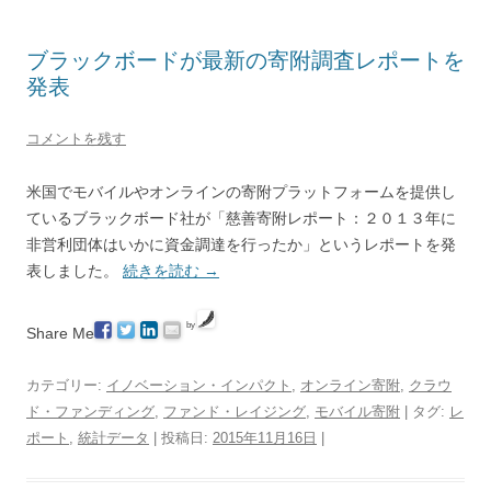
ブラックボードが最新の寄附調査レポートを
発表
コメントを残す
米国でモバイルやオンラインの寄附プラットフォームを提供し
ているブラックボード社が「慈善寄附レポート：２０１３年に
非営利団体はいかに資金調達を行ったか」というレポートを発
表しました。
続きを読む
→
by
Share Me
カテゴリー:
イノベーション・インパクト
,
オンライン寄附
,
クラウ
ド・ファンディング
,
ファンド・レイジング
,
モバイル寄附
| タグ:
レ
ポート
,
統計データ
| 投稿日:
2015年11月16日
|