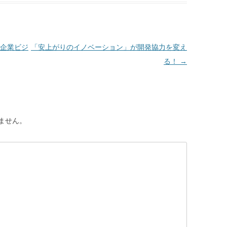
企業ビジ
「安上がりのイノベーション」が開発協力を変え
る！
→
ません。