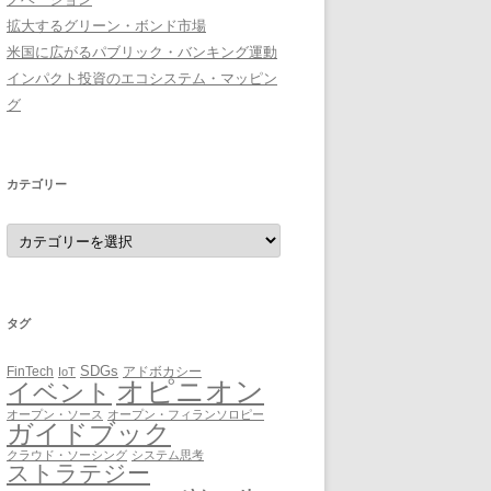
拡大するグリーン・ボンド市場
米国に広がるパブリック・バンキング運動
インパクト投資のエコシステム・マッピン
グ
カテゴリー
カ
テ
ゴ
リ
ー
タグ
SDGs
FinTech
アドボカシー
IoT
オピニオン
イベント
オープン・ソース
オープン・フィランソロピー
ガイドブック
クラウド・ソーシング
システム思考
ストラテジー