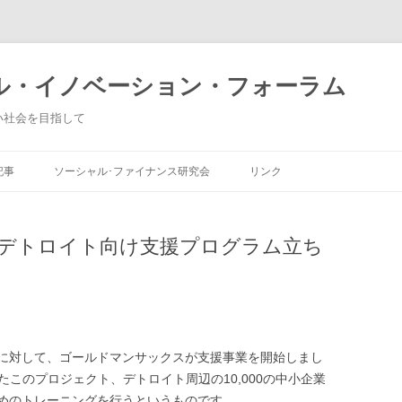
ル・イノベーション・フォーラム
い社会を目指して
コ
ン
記事
ソーシャル･ファイナンス研究会
リンク
テ
ン
ツ
ー
2016年度年間スケジュール
フィランソロピー
へ
ス
デトロイト向け支援プログラム立ち
キ
営戦略
NPO経営戦略
ッ
プ
社会的企業
社会的投資
に対して、ゴールドマンサックスが支援事業を開始しまし
と名付けられたこのプロジェクト、デトロイト周辺の10,000の中小企業
めのトレーニングを行うというものです。