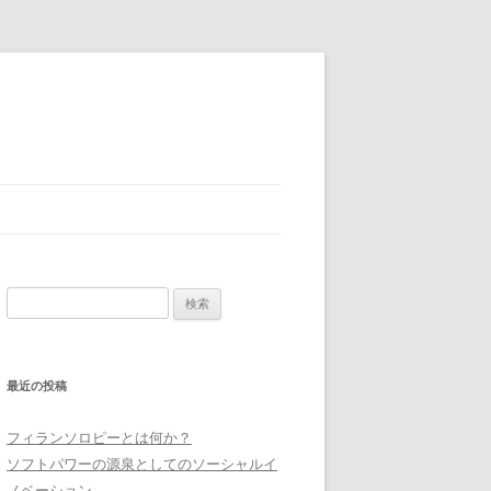
検
索
:
最近の投稿
フィランソロピーとは何か？
ソフトパワーの源泉としてのソーシャルイ
ノベーション