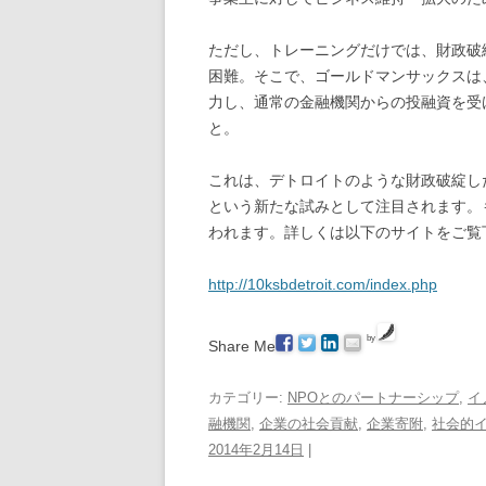
ただし、トレーニングだけでは、財政破
困難。そこで、ゴールドマンサックスは
力し、通常の金融機関からの投融資を受
と。
これは、デトロイトのような財政破綻し
という新たな試みとして注目されます。
われます。詳しくは以下のサイトをご覧
http://10ksbdetroit.com/index.php
by
Share Me
カテゴリー:
NPOとのパートナーシップ
,
イ
融機関
,
企業の社会貢献
,
企業寄附
,
社会的
2014年2月14日
|