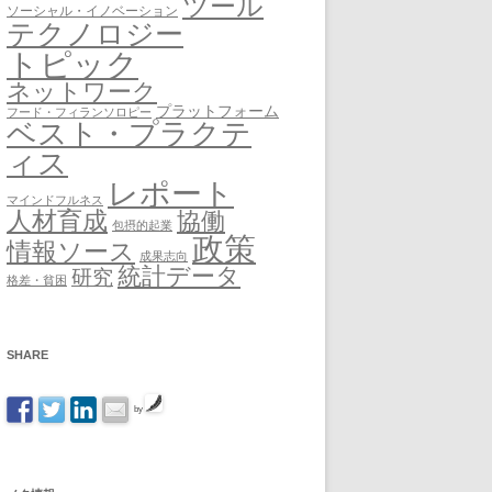
ツール
ソーシャル・イノベーション
テクノロジー
トピック
ネットワーク
プラットフォーム
フード・フィランソロピー
ベスト・プラクテ
ィス
レポート
マインドフルネス
人材育成
協働
包摂的起業
政策
情報ソース
成果志向
統計データ
研究
格差・貧困
SHARE
by