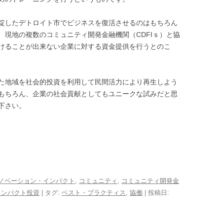
綻したデトロイト市でビジネスを復活させるのはもちろん
、現地の複数のコミュニティ開発金融機関（CDFIｓ）と協
けることが出来ない企業に対する資金提供を行うとのこ
た地域を社会的投資を利用して民間活力により再生しよう
もちろん、企業の社会貢献としてもユニークな試みだと思
下さい。
ノベーション・インパクト
,
コミュニティ
,
コミュニティ開発金
インパクト投資
| タグ:
ベスト・プラクティス
,
協働
| 投稿日: