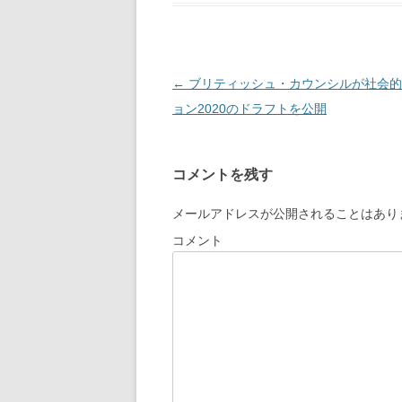
投
←
ブリティッシュ・カウンシルが社会的
稿
ョン2020のドラフトを公開
ナ
ビ
コメントを残す
ゲ
ー
メールアドレスが公開されることはあり
シ
コメント
ョ
ン