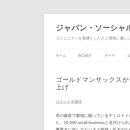
ジャパン・ソーシャ
コミュニティを基礎とした人と環境に優し
ホーム
自己紹介
テーマ
フィランソロピ
ゴールドマンサックスが
非営利団体の経
上げ
社会的企業
コメントを残す
社会的投資
市の破産で窮地に陥っているデトロイト
た。10,000 small business
事業主に対してビジネス維持・拡大のた